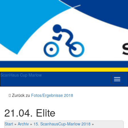
ScanHaus Cup Marlow
Navig
umsch
Zurück zu
Fotos/Ergebnisse 2018
21.04. Elite
Start
»
Archiv
»
15. ScanhausCup-Marlow 2018
»