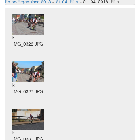
Fotos/Ergebnisse 2018
»
21.04. Elite
»
21_04_2018_Elite
k-
IMG_0322.JPG
k-
IMG_0327.JPG
k-
IMG_0331.JPG