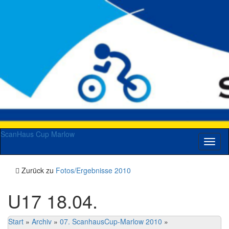
ScanHaus Cup Marlow
Navig
umsch
Zurück zu
Fotos/Ergebnisse 2010
U17 18.04.
Start
»
Archiv
»
07. ScanhausCup-Marlow 2010
»