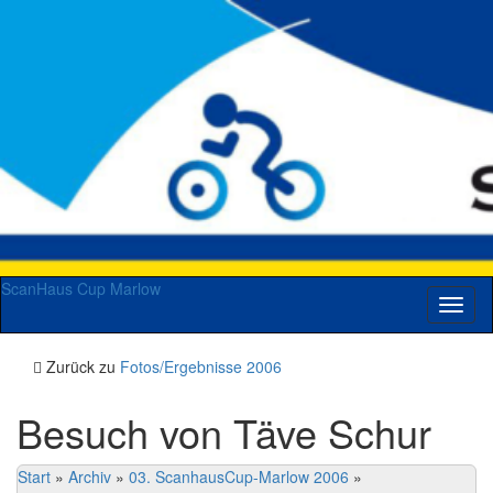
ScanHaus Cup Marlow
Navig
umsch
Zurück zu
Fotos/Ergebnisse 2006
Besuch von Täve Schur
Start
»
Archiv
»
03. ScanhausCup-Marlow 2006
»