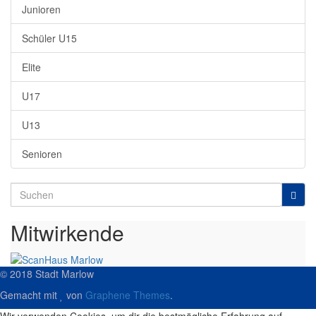
Junioren
Schüler U15
Elite
U17
U13
Senioren
Search
for:
Mitwirkende
© 2018 Stadt Marlow
Gemacht mit
von
Graphene Themes
.