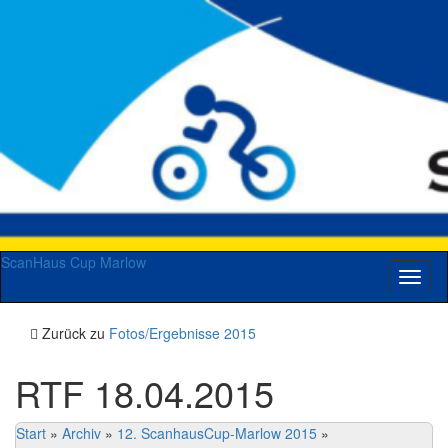
ScanHaus Cup Marlow
Navig
umsch
Zurück zu
Fotos/Ergebnisse 2015
RTF 18.04.2015
Start
»
Archiv
»
12. ScanhausCup-Marlow 2015
»