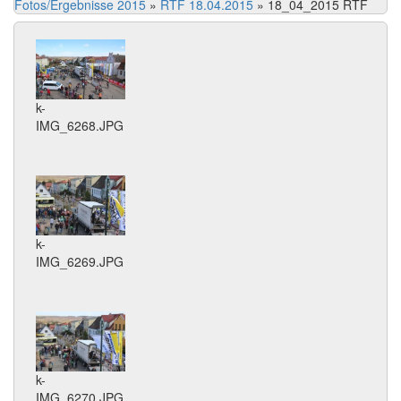
Fotos/Ergebnisse 2015
»
RTF 18.04.2015
»
18_04_2015 RTF
k-
IMG_6268.JPG
k-
IMG_6269.JPG
k-
IMG_6270.JPG