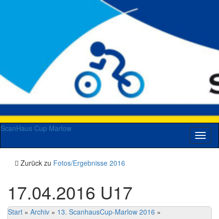
ScanHaus Cup Marlow
Navig
umsch
Zurück zu
Fotos/Ergebnisse 2016
17.04.2016 U17
Start
»
Archiv
»
13. ScanhausCup-Marlow 2016
»