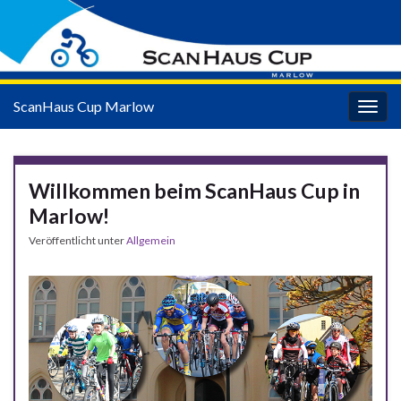
ScanHaus Cup Marlow
Navi
umsc
Willkommen beim ScanHaus Cup in
Marlow!
Veröffentlicht unter
Allgemein