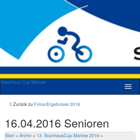
ScanHaus Cup Marlow
Navig
umsch
Zurück zu
Fotos/Ergebnisse 2016
16.04.2016 Senioren
Start
»
Archiv
»
13. ScanhausCup-Marlow 2016
»