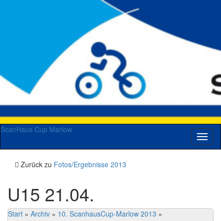
ScanHaus Cup Marlow
Navig
umsch
Zurück zu
Fotos/Ergebnisse 2013
U15 21.04.
Start
»
Archiv
»
10. ScanhausCup-Marlow 2013
»